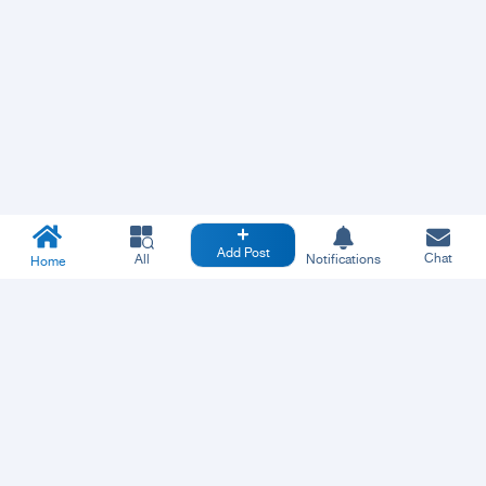
Add Post
Chat
All
Notifications
Home