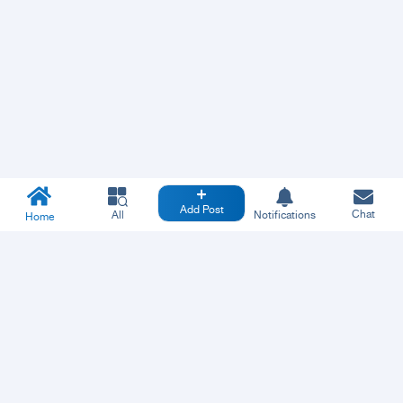
Add Post
Chat
All
Notifications
Home