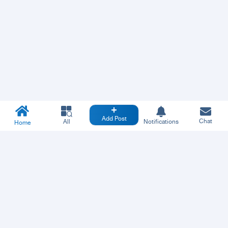
Add Post
Chat
All
Notifications
Home