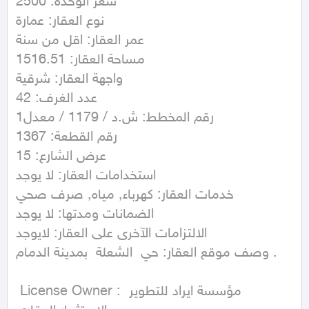
سعر الوحدة: 2500

نوع العقار: عمارة

عمر العقار: اقل من سنة

مساحة العقار: 1516.51

واجهة العقار: شرقية

عدد الغرف: 42

رقم المخطط: ش.د / 1179 / معدل1

رقم القطعة: 1367

عرض الشارع: 15

استخدامات العقار: لا يوجد

خدمات العقار: كهرباء, مياه, صرف صحي

الضمانات ومدتها: لا يوجد

الالتزامات الآخرى على العقار: لايوجد

وصف موقع العقار: حي  الشعلة  بمدينة الدمام .

 License Owner : مؤسسة ايراد للتطوير 