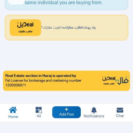
same individual you are buying from.
ولا يهمك
اطلب عقارك
ما لقيت عقارك؟
Real Estate section in Haraj is operated by
Fal License for brokerage and marketing number
1200006871
Add Post
Chat
All
Notifications
Home