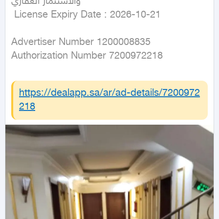
والاستثمار العقاري

 License Expiry Date : 2026-10-21
Advertiser Number 1200008835

Authorization Number 7200972218
https://dealapp.sa/ar/ad-details/
7200972
218