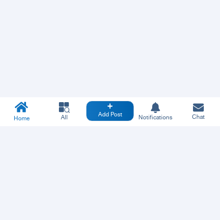
Add Post
Chat
All
Notifications
Home