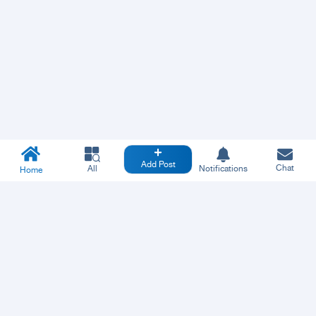
Add Post
Chat
All
Notifications
Home