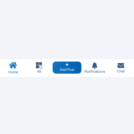
Add Post
Chat
All
Notifications
Home