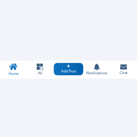
Add Post
Chat
All
Notifications
Home