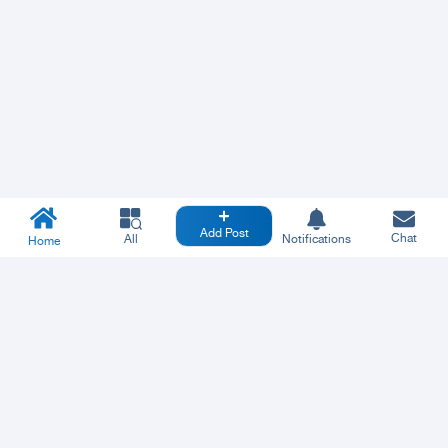
Add Post
Chat
All
Notifications
Home