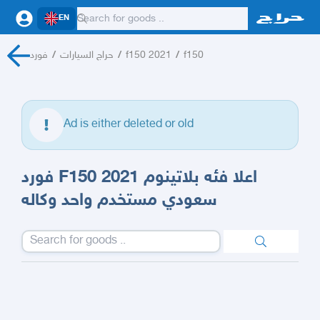
EN
فورد
/
حراج السيارات
/
f150 2021
/
f150
Ad is either deleted or old
فورد F150 2021 اعلا فئه بلاتينوم
سعودي مستخدم واحد وكاله