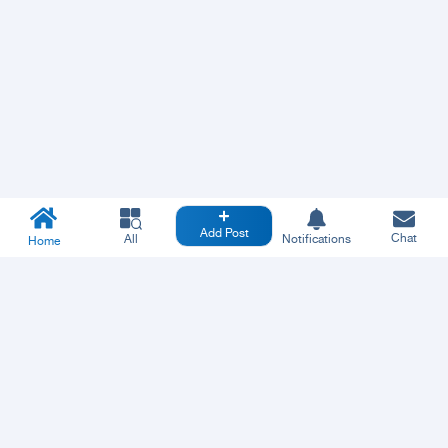
Add Post
Chat
All
Notifications
Home