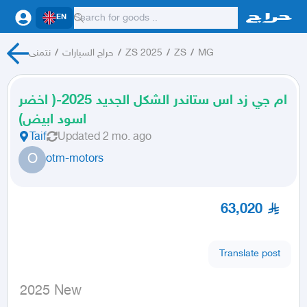
EN
MG
/
ZS
/
ZS 2025
/
حراج السيارات
/
نتمنى
ام جي زد اس ستاندر الشكل الجديد 2025-( اخضر
اسود ابيض)
Taif
Updated
2 mo. ago
O
otm-motors
63,020
Translate post
 2025 New