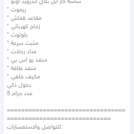
* شاشة كار ابل بلاي اندرويد اوتو

* ريموت

* مقاعد قماش

* زجاج كهربائي

* بلوتوث

* مثبت سرعة

* عداد رحلات

* منفذ يو اس بي

* منفذ طاقة

* مكيف خلفي

دخول ذكي

عدد حزام 5 

=================================
=============================

للتواصل والاستفسارات:
