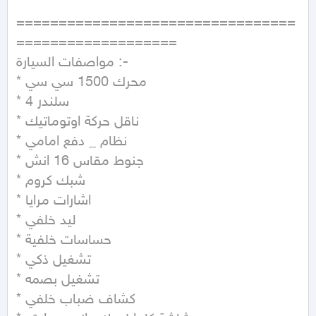
=================================
===================

مواصفات السيارة :-

* محرك 1500 سي سي

* 4 سلندر

* ناقل حركة اوتوماتيك

* نظام _ دفع امامي

* جنوط مقاس 16 انش

* شبك كروم

* اشارات مرايا

* ليد خلفي

* حساسات خلفية

* تشغيل ذكي

* تشغيل بصمه

* كشاف ضباب خلفي
