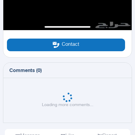
Contact
Comments
(
0
)
Loading more comments...