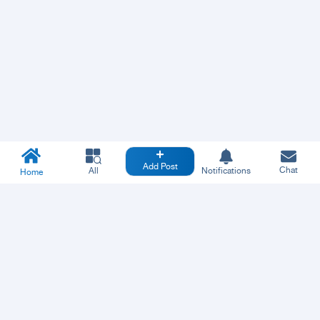
Add Post
Chat
All
Notifications
Home