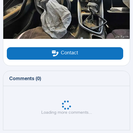
Contact
Comments
(
0
)
Loading more comments...