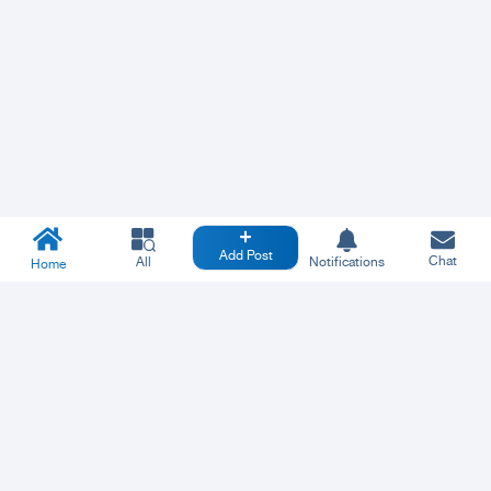
Add Post
Chat
All
Notifications
Home