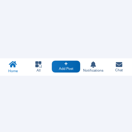
Add Post
Chat
All
Notifications
Home