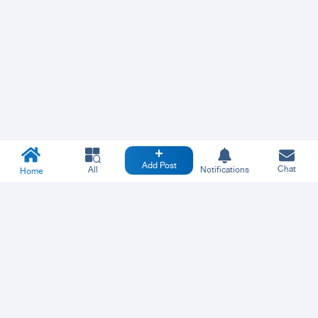
Add Post
Chat
All
Notifications
Home