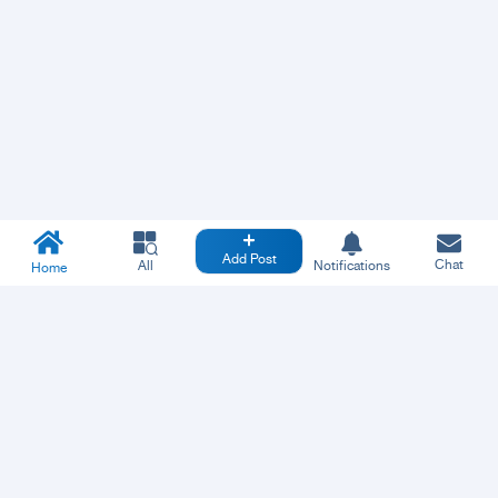
Add Post
Chat
All
Notifications
Home