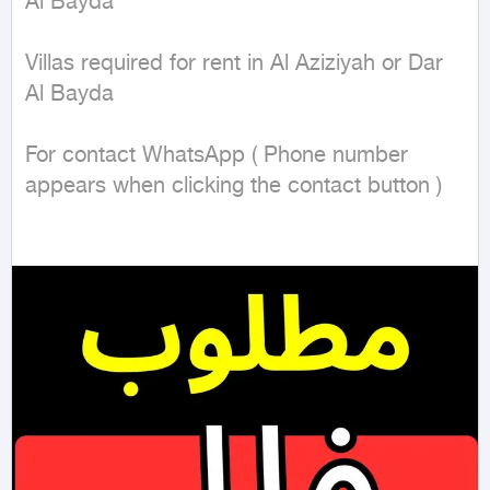
Al Bayda 

Villas required for rent in Al Aziziyah or Dar 
Al Bayda 

For contact WhatsApp ( Phone number 
appears when clicking the contact button ) 