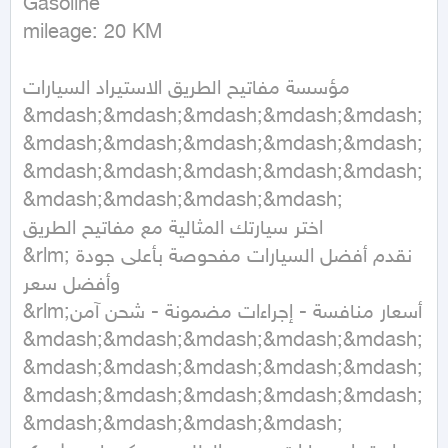
Gasoline

mileage: 20 KM
مؤسسة مفاتيح الطريق الاستيراد السيارات

&mdash;&mdash;&mdash;&mdash;&mdash;
&mdash;&mdash;&mdash;&mdash;&mdash;
&mdash;&mdash;&mdash;&mdash;&mdash;
&mdash;&mdash;&mdash;&mdash;

اختر سيارتك المثالية مع مفاتيح الطريق

&rlm;نقدم أفضل السيارات مفحوصة بأعلى جودة 
وأفضل سعر

&rlm;أسعار منافسة - إجراءات مضمونة - شحن آمن

&mdash;&mdash;&mdash;&mdash;&mdash;
&mdash;&mdash;&mdash;&mdash;&mdash;
&mdash;&mdash;&mdash;&mdash;&mdash;
&mdash;&mdash;&mdash;&mdash;
