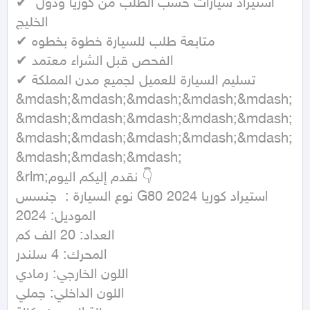
✔ استيراد سيارات حسب الطلب من كوريا ودول 
الخليج

✔ متابعة طلب للسيارة خطوة بخطوه

✔ الفحص قبل الشراء معتمد

✔ تسليم السيارة للعميل لجميع مدن المملكة

&mdash;&mdash;&mdash;&mdash;&mdash;
&mdash;&mdash;&mdash;&mdash;&mdash;
&mdash;&mdash;&mdash;&mdash;&mdash;
&mdash;&mdash;&mdash;

&rlm;نقدم إليكم اليوم 👇

نوع السيارة :  جنسس G80 2024 استيراد كوريا

الموديل: 2024

العداد: 20 الف كم

المحرك: 4 سلندر

اللون الخارجي: رمادي 

اللون الداخلي: جملي
