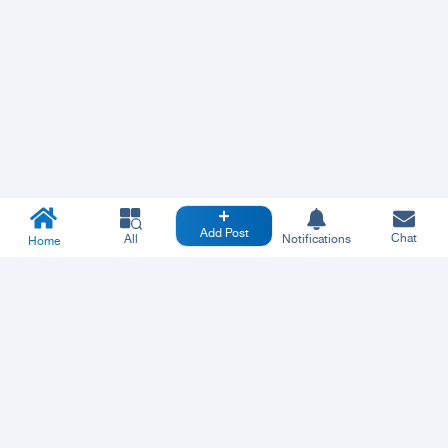
Add Post
Chat
All
Notifications
Home