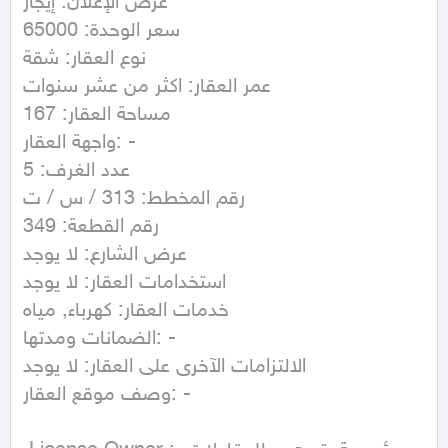
غرض الإعلان: إيجار

سعر الوحدة: 65000

نوع العقار: شقة

عمر العقار: اكثر من عشر سنوات

مساحة العقار: 167

واجهة العقار: -

عدد الغرف: 5

رقم المخطط: 313 / س / ت

رقم القطعة: 349

عرض الشارع: لا يوجد

استخدامات العقار: لا يوجد

خدمات العقار: كهرباء, مياه

الضمانات ومدتها: -

الالتزامات الآخرى على العقار: لا يوجد

وصف موقع العقار: -
