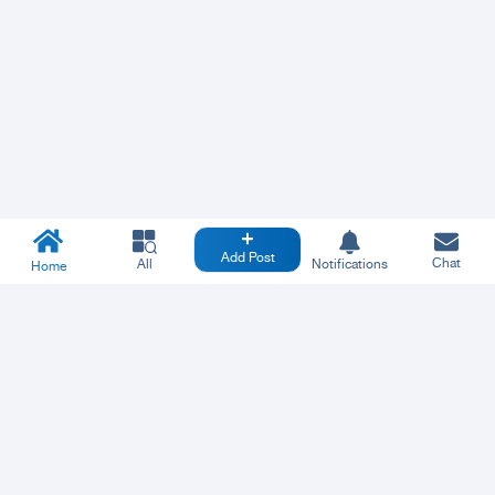
Add Post
Chat
All
Notifications
Home