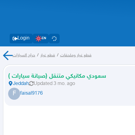
Login
EN
حراج السيارات
/
قطع غيار
/
قطع غيار وملحقات
سعودي مكانيكي متنقل (صيانة سيارات )
Jeddah
Updated
3 mo. ago
F
faisal9176