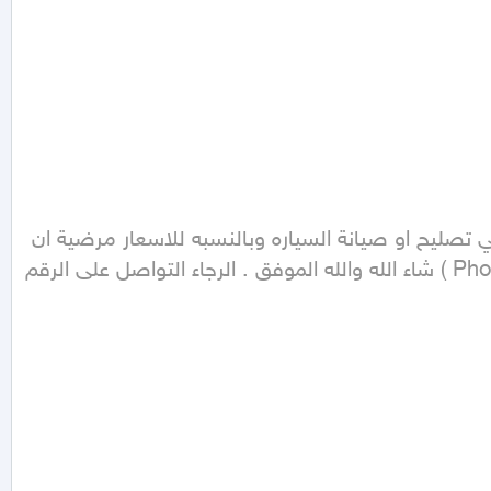
اخوكم ابو عمار سعودي مكانيكي متنقل في صيانة السيارات مع وجود جهاز فحص وبرمجه لمن يرغب في تصليح او صيانة السياره وبالنسبه للاسعار مرضية ان 
 على الرقم