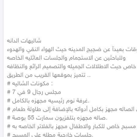
شاليهات الدانه 

قات بعيدآ عن ضجيج المدينه حيث الهواء النقي والهدوء..
وللباحثين عن الاستجمام والجلسات العائليه الخاصه 

 خاص حيث الاطلالات الجميله والتصميم الرائع والنظافه..
تتميز بموقعها القريب من الطريق .. 

# مكونات الشاليه : 

# مجلس رجال 9 في 7

# غرفة نوم رئيسيه مجهزه بالكامل.

# مطبخ مفتوح على الصاله مجهز بكامل أدواته بالإضافة إلى طاولة طعام . 

# صاله مجهزه بتلفزيون سمارت 55 بوصة.

# مسبح خاص للكبار والاطفال مجهز بالفلاتر الخاصه به . 

# جلسات خارجية مطله على المسبح.
