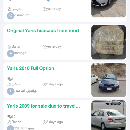
بلجرشي
yesterday
osman 6603
O
Original Yaris hubcaps from model
23 to 25
Bahah
yesterday
aamagd
A
Yaris 2010 Full Option
1
بلجرشي
2 days ago
أصيل الغـامدي
أ
Yaris 2009 for sale due to travel
mileage 318 excellent cond
15
Bahah
2 days ago
عضو 5 12070
ع