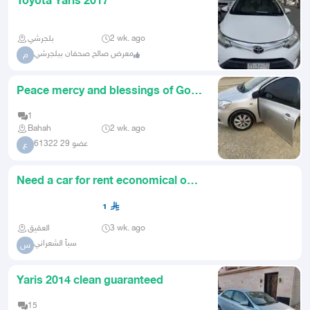
Toyota Yaris 2017
بلجرشي
2 wk. ago
معرض صالح صحفان ببلجرشي
م
Peace mercy and blessings of God
be upon you
1
Bahah
2 wk. ago
عضو 29 61322
ع
Need a car for rent economical on
gas and reasonably priced
1
العقيق
3 wk. ago
سبأ الشعراني
س
Yaris 2014 clean guaranteed
15