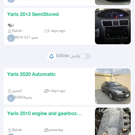
Yaris 2013 SemiStored
4
Bahah
2 days ago
عضو 521 6616
ع
follow يارس
Yaris 2020 Automatic
العقيق
4 days ago
عضو63829
ع
Yaris 2010 engine and gearbox
guaranteed
Bahah
yesterday