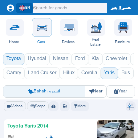
EN
Real
Home
Cars
Devices
Furniture
Estate
Toyota
Hyundai
Nissan
Ford
Kia
Chevrolet
L
Camry
Land Cruiser
Hilux
Corolla
Yaris
Bus
19
يارس 1970
Riyadh
Eastern Region
Jeddah
Makkah
Yanbu
Hafar Al Batin
Madinah
Ta
Bahah، الحجرة
Near
Year
Videos
Scope
More
Toyota Yaris 2014
5
1