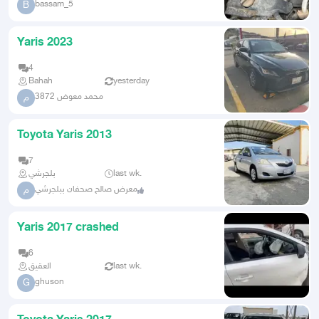
bassam_5
B
Yaris 2023
4
Bahah
yesterday
محمد معوض 3872
م
Toyota Yaris 2013
7
بلجرشي
last wk.
معرض صالح صحفان ببلجرشي
م
Yaris 2017 crashed
6
العقيق
last wk.
ghuson
G