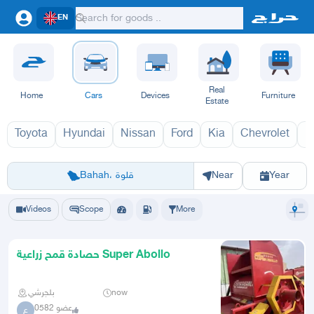
EN
Real
Home
Cars
Devices
Furniture
Estate
Toyota
Hyundai
Nissan
Ford
Kia
Chevrolet
L
اج السيارات 1970
Riyadh
Eastern Region
Jeddah
Makkah
Yanbu
Hafar Al Batin
Madinah
Ta
Bahah، قلوة
Near
Year
Videos
Scope
More
حصادة قمح زراعية Super Abollo
بلجرشي
now
عضو 0582
ع