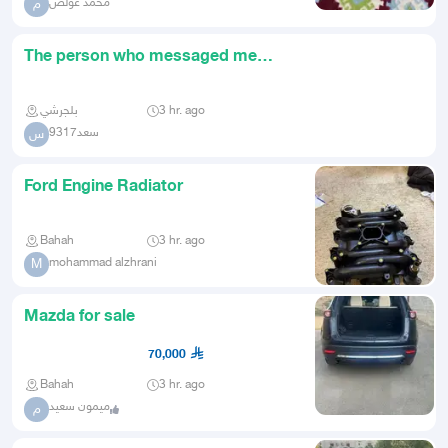
محمد عولص
م
The person who messaged me
today about the car please contac
بلجرشي
3 hr. ago
سعد9317
س
Ford Engine Radiator
Bahah
3 hr. ago
mohammad alzhrani
M
Mazda for sale
70,000
Bahah
3 hr. ago
ميمون سعيد
م