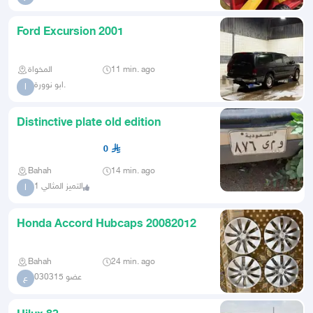
Ford Excursion 2001
المخواة
11 min. ago
ابو نوورة.
ا
Distinctive plate old edition
0
Bahah
14 min. ago
التميز المثالي 1
ا
Honda Accord Hubcaps 20082012
Bahah
24 min. ago
عضو 030315
ع