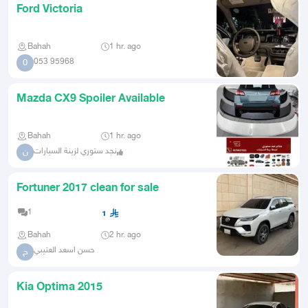
Ford Victoria
Bahah
1 hr. ago
053 95968
0
Mazda CX9 Spoiler Available
Bahah
1 hr. ago
نجد ستوري لزينة السيارات
ن
Fortuner 2017 clean for sale
1
1
Bahah
2 hr. ago
حسن اسعد العتيبي
ح
Kia Optima 2015