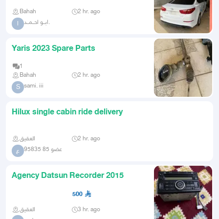
Bahah
2 hr. ago
ابــو احــمــد.
ا
Yaris 2023 Spare Parts
1
Bahah
2 hr. ago
sami. iii
S
Hilux single cabin ride delivery
العقيق
2 hr. ago
عضو 85 95835
ع
Agency Datsun Recorder 2015
500
العقيق
3 hr. ago