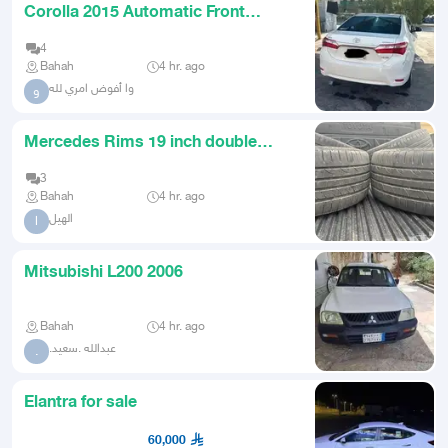
Corolla 2015 Automatic Front
Wheel Drive
4
Bahah
4 hr. ago
وا أفوض امري لله
و
Mercedes Rims 19 inch double
width e300
3
Bahah
4 hr. ago
الهيل
ا
Mitsubishi L200 2006
Bahah
4 hr. ago
.عبدالله .سعيد
.
Elantra for sale
60,000