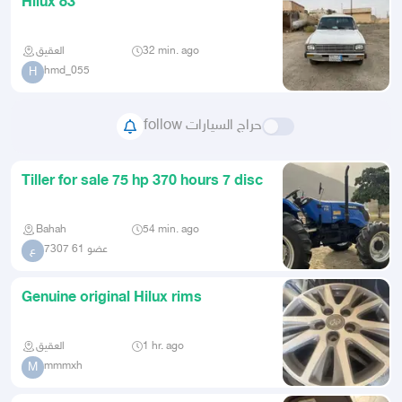
Hilux 83
العقيق
32 min. ago
hmd_055
H
follow حراج السيارات
Tiller for sale 75 hp 370 hours 7 disc
Bahah
54 min. ago
عضو 61 7307
ع
Genuine original Hilux rims
العقيق
1 hr. ago
mmmxh
M