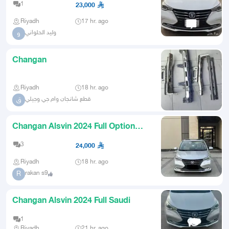
1
23,000
Riyadh
17 hr. ago
وليد الحلواني
و
Changan
Riyadh
18 hr. ago
قطع شانجان وام جي وجيلي
ق
Changan Alsvin 2024 Full Option
Original Body
3
24,000
Riyadh
18 hr. ago
rakan s9
R
Changan Alsvin 2024 Full Saudi
1
Riyadh
21 hr. ago