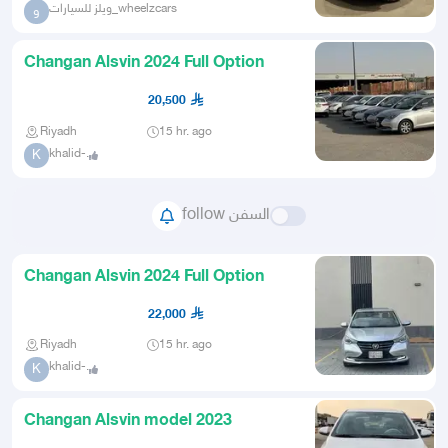
ويلز للسيارات_wheelzcars
و
Changan Alsvin 2024 Full Option
20,500
Riyadh
15 hr. ago
khalid-.
K
follow السفن
Changan Alsvin 2024 Full Option
22,000
Riyadh
15 hr. ago
khalid-.
K
Changan Alsvin model 2023