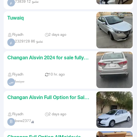
عضو 12 73839
ع
Tuwaiq
Riyadh
2 days ago
عضو 86 2329728
ع
Changan Alsvin 2024 for sale fully
loaded
Riyadh
10 hr. ago
سينسا
س
Changan Alsvin Full Option for Sale
2026
Riyadh
2 days ago
bww2377
B