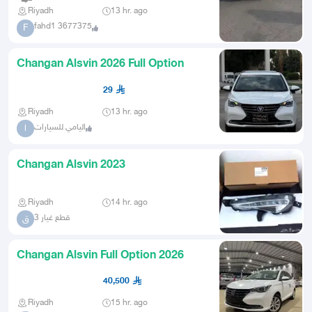
Riyadh
13 hr. ago
fahd1 3677375
F
Changan Alsvin 2026 Full Option
29
Riyadh
13 hr. ago
اليامي للسيارات
ا
Changan Alsvin 2023
Riyadh
14 hr. ago
قطع غيار 3
ق
Changan Alsvin Full Option 2026
40,500
Riyadh
15 hr. ago