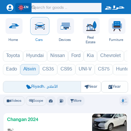
EN
Real
Home
Cars
Devices
Furniture
Estate
Toyota
Hyundai
Nissan
Ford
Kia
Chevrolet
L
Eado
Alsvin
CS35
CS95
UNI-V
CS75
Hunter
السفن 1970
Riyadh
Eastern Region
Jeddah
Makkah
Yanbu
Hafar Al Batin
Madinah
Ta
Riyadh، الأفلاج
Near
Year
Videos
Scope
More
Changan 2024
2