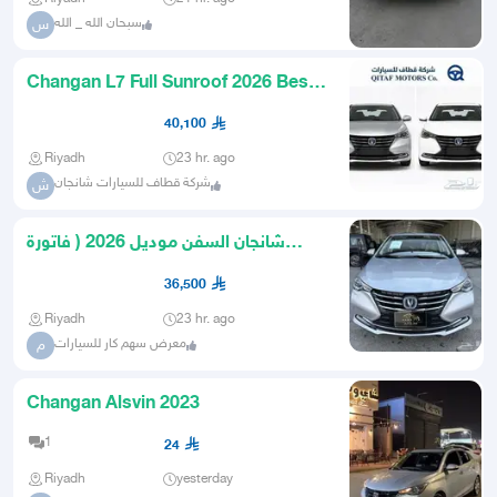
سبحان الله _ الله
س
Changan L7 Full Sunroof 2026 Best
Economic Cars
40,100
Riyadh
23 hr. ago
شركة قطاف للسيارات شانجان
ش
شانجان السفن موديل 2026 ( فاتورة
ضريبية )
36,500
Riyadh
23 hr. ago
معرض سهم كار للسيارات
م
Changan Alsvin 2023
1
24
Riyadh
yesterday