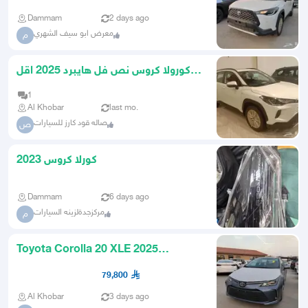
Dammam
2 days ago
معرض ابو سيف الشهري
م
كورولا كروس نص فل هايبرد 2025 اقل
كاش واقل تقسيط
1
Al Khobar
last mo.
صاله قود كارز للسيارات
ص
كورلا كروس 2023
Dammam
6 days ago
مركزجدةلزينه السيارات
م
Toyota Corolla 20 XLE 2025
Enhanced Special Offer 79800 Incl
79,800
Al Khobar
3 days ago