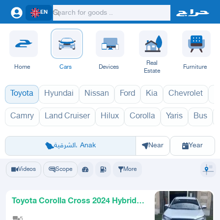
EN
Real
Home
Cars
Devices
Furniture
Estate
Toyota
Hyundai
Nissan
Ford
Kia
Chevrolet
L
Camry
Land Cruiser
Hilux
Corolla
Yaris
Bus
ورولا كروس 1970
Riyadh
Eastern Region
Jeddah
Makkah
Yanbu
Hafar Al Batin
Madinah
Ta
الشرقية، Anak
Near
Year
Videos
Scope
More
Toyota Corolla Cross 2024 Hybrid
AlAbdullatif import for sal
5