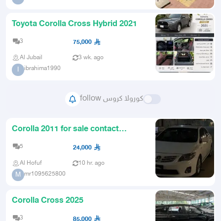
Toyota Corolla Cross Hybrid 2021
3
75,000
Al Jubail
3 wk. ago
ibrahima1990
I
follow كورولا كروس
Corolla 2011 for sale contact
WhatsApp only
5
24,000
Al Hofuf
10 hr. ago
mr1095625800
M
Corolla Cross 2025
3
85,000