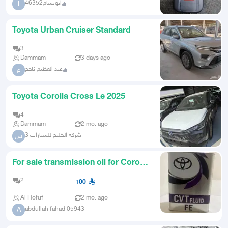
ابوبسام46352
ا
Toyota Urban Cruiser Standard
3
Dammam
3 days ago
عبد العظيم ناجح
ع
Toyota Corolla Cross Le 2025
4
Dammam
2 mo. ago
شركة الخليج للسيارات 3
ش
For sale transmission oil for Corolla
Cross Hybrid
2
100
Al Hofuf
2 mo. ago
abdullah fahad 05943
A