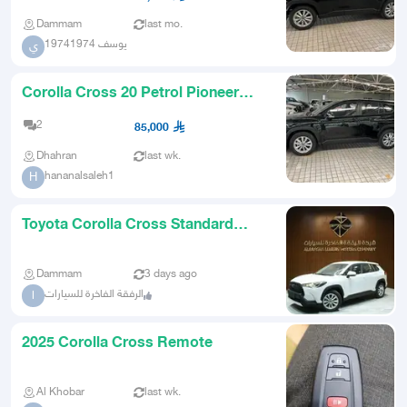
Dammam
last mo.
يوسف 19741974
ي
Corolla Cross 20 Petrol Pioneer
trim
2
85,000
Dhahran
last wk.
hananalsaleh1
H
Toyota Corolla Cross Standard
2025 Cash and Installments
Dammam
3 days ago
الرفقة الفاخرة للسيارات
ا
2025 Corolla Cross Remote
Al Khobar
last wk.