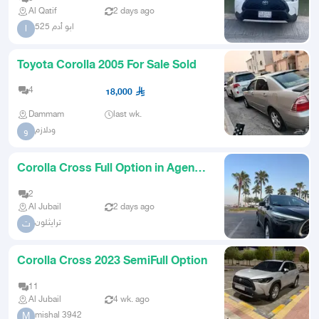
Al Qatif
2 days ago
ابو أدم 525
ا
Toyota Corolla 2005 For Sale Sold
4
18,000
Dammam
last wk.
ودلازم
و
Corolla Cross Full Option in Agency
Condition
2
Al Jubail
2 days ago
ترايثلون
ت
Corolla Cross 2023 SemiFull Option
11
Al Jubail
4 wk. ago
mishal 3942
M