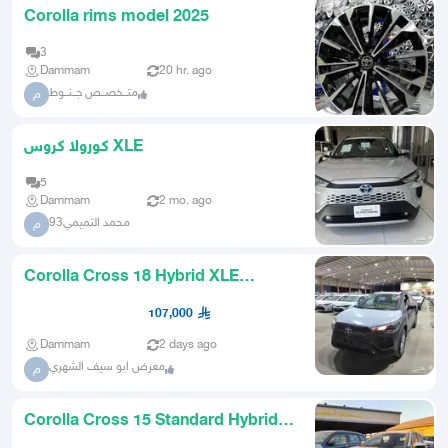
Corolla rims model 2025
3
Dammam
20 hr. ago
متــخصــص جــنــوط
م
كورولا كروس XLE
5
Dammam
2 mo. ago
محمد التميمي93
م
Corolla Cross 18 Hybrid XLE
SemiFull Saudi Cash and Installm
107,000
Dammam
2 days ago
معرض ابو سيف الشهري
م
Corolla Cross 15 Standard Hybrid
Abdul Latif Jameel 2024