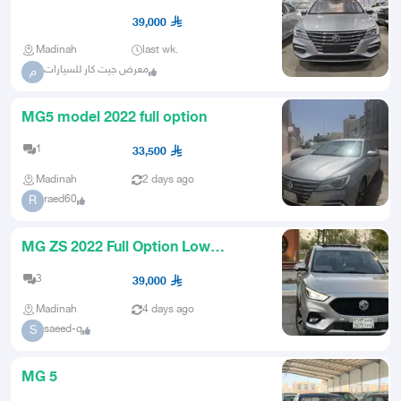
39,000
Madinah
last wk.
معرض جيت كار للسيارات
م
MG5 model 2022 full option
1
33,500
Madinah
2 days ago
raed60
R
MG ZS 2022 Full Option Low
Mileage
3
39,000
Madinah
4 days ago
saeed-q
S
MG 5