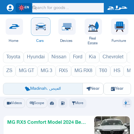
EN
Real
Home
Cars
Devices
Furniture
Estate
Toyota
Hyundai
Nissan
Ford
Kia
Chevrolet
L
ZS
MG GT
MG 3
RX5
MG RX8
T60
HS
MG
MG 2027
MG 20
Riyadh
Eastern Region
Jeddah
Makkah
Yanbu
Hafar Al Batin
Madinah
Ta
Madinah، العيص
Near
Year
Videos
Scope
More
MG RX5 Comfort Model 2024 Best
Prices and Offers Cash and In