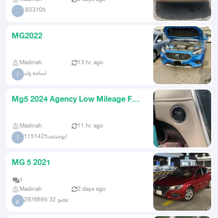
.603705
.
MG2022
Madinah
13 hr. ago
اسامه ولد
ا
Mg5 2024 Agency Low Mileage For
Transfer
Madinah
11 hr. ago
ابومحمد1151425
ا
MG 5 2021
1
Madinah
2 days ago
عضو 32 2976695
ع