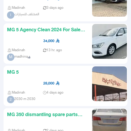
Madinah
3 days ago
المختلف للسيارات
ا
MG 5 Agency Clean 2024 For Sale
For Sale 34000 Thousand Riya
34,000
Madinah
13 hr. ago
madhina
M
MG 5
28,000
Madinah
4 days ago
2030 m 2030
2
MG 350 dismantling spare parts
only Medina
Madinah
2 days ago