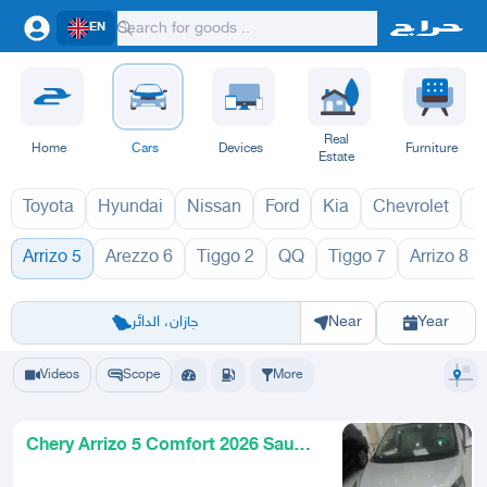
EN
Real
Home
Cars
Devices
Furniture
Estate
Toyota
Hyundai
Nissan
Ford
Kia
Chevrolet
L
Arrizo 5
Arezzo 6
Tiggo 2
QQ
Tiggo 7
Arrizo 8
اريزو 5 1970
Riyadh
Eastern Region
Jeddah
Makkah
Yanbu
Hafar Al Batin
Madinah
Ta
جازان، الدائر
Near
Year
Videos
Scope
More
Chery Arrizo 5 Comfort 2026 Saudi
White Gray Silver