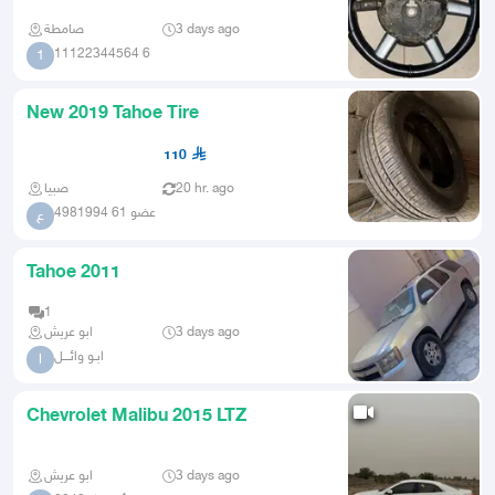
صامطة
3 days ago
11122344564 6
1
New 2019 Tahoe Tire
110
صبيا
20 hr. ago
عضو 61 4981994
ع
Tahoe 2011
1
ابو عريش
3 days ago
ابـو وائـــل
ا
Chevrolet Malibu 2015 LTZ
ابو عريش
3 days ago