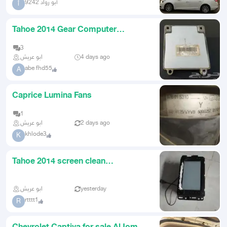
أبو رواد 9242
أ
Tahoe 2014 Gear Computer
Condition as from Factory
3
ابو عريش
4 days ago
abe fhd55
A
Caprice Lumina Fans
1
ابو عريش
2 days ago
khlode3
K
Tahoe 2014 screen clean
guaranteed
ابو عريش
yesterday
rtttt1
R