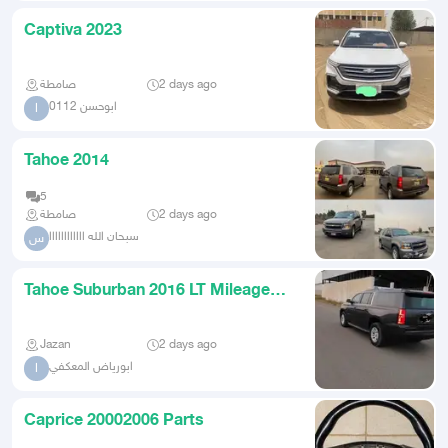
Captiva 2023
صامطة
2 days ago
ابوحسن 0112
ا
Tahoe 2014
5
صامطة
2 days ago
سبحان الله اااااااااااا
س
Tahoe Suburban 2016 LT Mileage
168700
Jazan
2 days ago
ابورياض المعكفي
ا
Caprice 20002006 Parts