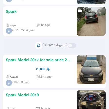
Spark
فيفاء
7 hr. ago
عضو 64 7651835
ع
follow شيفروليه
Spark Model 2017 for sale price 23
thousand negotiable
23,000
العارضة
12 hr. ago
عضو 99 04079
ع
Spark Model 2019
صبيا
1 hr. ago