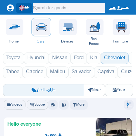
EN
Real
Home
Cars
Devices
Furniture
Estate
Toyota
Hyundai
Nissan
Ford
Kia
Chevrolet
L
Tahoe
Caprice
Malibu
Salvador
Captiva
Cruze
شيفروليه 1970
Riyadh
Eastern Region
Jeddah
Makkah
Yanbu
Hafar Al Batin
Madinah
Ta
جازان، الدائر
Near
Year
Videos
Scope
More
Hello everyone
21,000