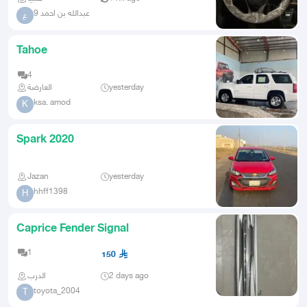
عبدالله بن احمد 9
ع
Tahoe
4
العارضة
yesterday
ksa. amod
K
Spark 2020
Jazan
yesterday
hhff1398
H
Caprice Fender Signal
1
150
الدرب
2 days ago
toyota_2004
T