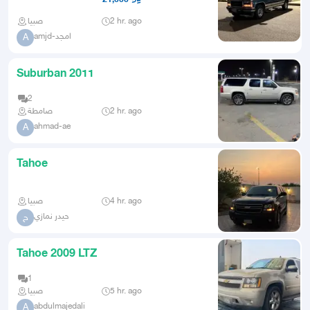
صبيا
2 hr. ago
amjd-امجد
A
Suburban 2011
2
صامطة
2 hr. ago
ahmad-ae
A
Tahoe
صبيا
4 hr. ago
حيدر نمازي
ح
Tahoe 2009 LTZ
1
صبيا
5 hr. ago
abdulmajedali
A