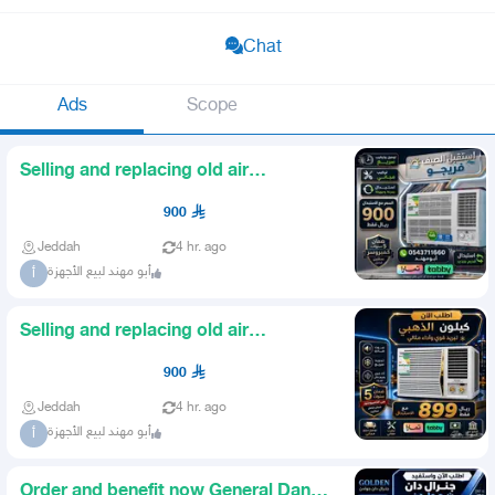
Chat
Ads
Scope
Selling and replacing old air
conditioners 899 Frigo Plus ai
900
Jeddah
4 hr. ago
أبو مهند لبيع الأجهزة
أ
Selling and replacing old air
conditioners 899 Free delivery
900
Jeddah
4 hr. ago
أبو مهند لبيع الأجهزة
أ
Order and benefit now General Dan