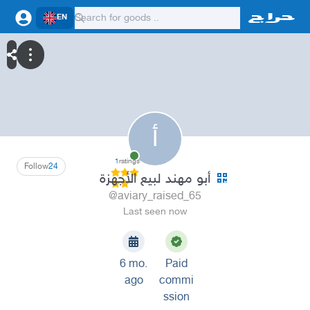
EN
أ
1
ratings
Follow
24
أبو مهند لبيع الأجهزة
@aviary_raised_65
Last seen now
6 mo.
Paid
ago
commi
ssion