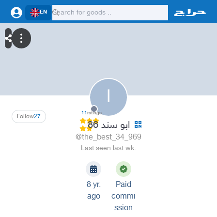
EN
ا
11
ratings
Follow
27
ابو سند 86
@the_best_34_969
Last seen last wk.
8 yr.
Paid
ago
commi
ssion