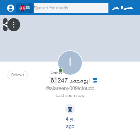
EN
ا
0
ratings
Follow
1
ابومحمد 61247
@alareeny009icloudc
Last seen now
4 yr.
ago