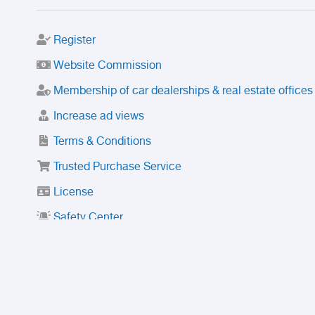
Register
Website Commission
Membership of car dealerships & real estate offices
Increase ad views
Terms & Conditions
Trusted Purchase Service
License
Safety Center
Rating
Discount
Suspended accounts and numbers