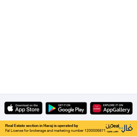
Real Estate section in Haraj is operated by
Fal License for brokerage and marketing number 1200006871