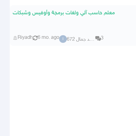
معلم حاسب آلي ولغات برمجة وأوفيس وشبكات
Riyadh
6 mo. ago
3
احمد جمال 672
ا