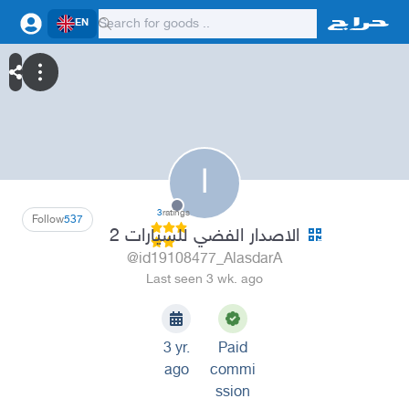
EN
ا
3
ratings
Follow
537
الاصدار الفضي للسيارات 2
@id19108477_AlasdarA
Last seen 3 wk. ago
3 yr.
Paid
ago
commi
ssion