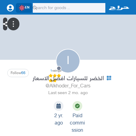
EN
ا
1
ratings
Follow
66
الخضر للسيارات افضل الاسعار
@Alkhoder_For_Cars
Last seen 2 mo. ago
2 yr.
Paid
ago
commi
ssion