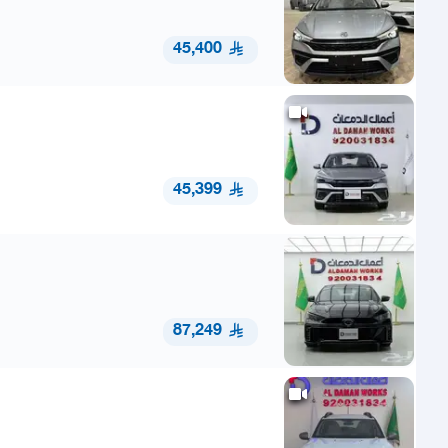
45,400
45,399
87,249