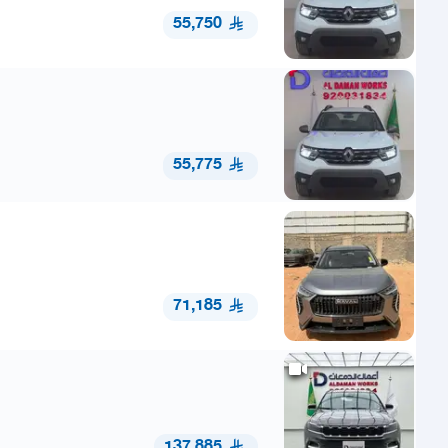
55,750
55,775
71,185
137,885