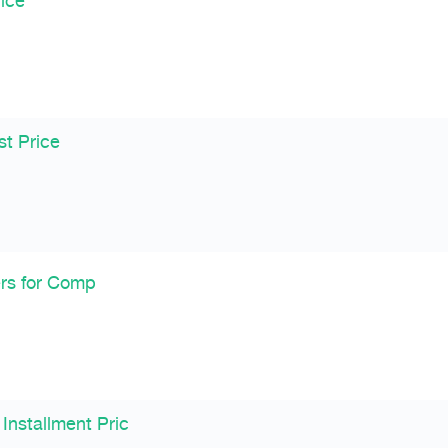
ice
t Price
ers for Comp
nstallment Pric