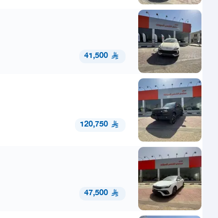
41,500
120,750
47,500