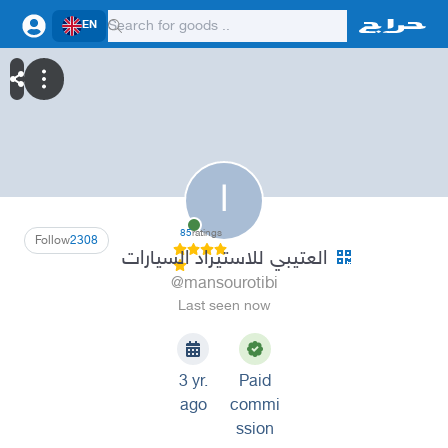
EN
ا
85
ratings
Follow
2308
العتيبي للاستيراد السيارات
@mansourotibi
Last seen now
3 yr.
Paid
ago
commi
ssion