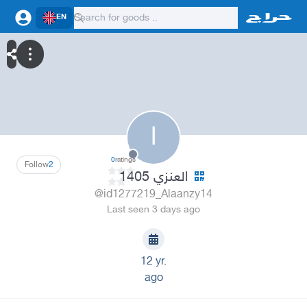
EN
ا
0
ratings
Follow
2
العنزي 1405
@id1277219_Alaanzy14
Last seen 3 days ago
12 yr.
ago