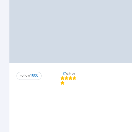
17
ratings
Follow
1606