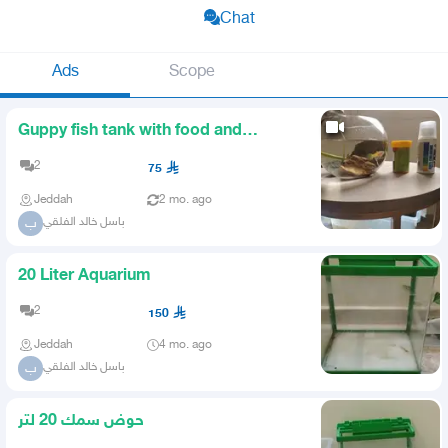
Chat
Ads
Scope
Guppy fish tank with food and
dechlorinator
2
75
Jeddah
2 mo. ago
باسل خالد الفلقي
ب
20 Liter Aquarium
2
150
Jeddah
4 mo. ago
باسل خالد الفلقي
ب
حوض سمك 20 لتر