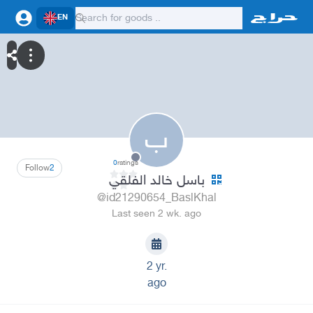
EN
ب
0
ratings
Follow
2
باسل خالد الفلقي
@id21290654_BaslKhal
Last seen 2 wk. ago
2 yr.
ago