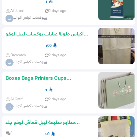
1
Al Jubail
2 days ago
بوكسات أكياس أكواب
ب
أكياس ملونة عبايات بوكسات ليبل لوقو
عبايات قماش ستكر كروت
100
Dammam
2 days ago
بوكسات أكياس أكواب
ب
Boxes Bags Printers Cups
Advertising Al Mustaqbal Printing C
1
Al Qatif
2 days ago
بوكسات أكياس أكواب
ب
مطابع مطبعة ليبل قماش لوقو جلد
بوكسات عبايات أكياس عبايات
2
50