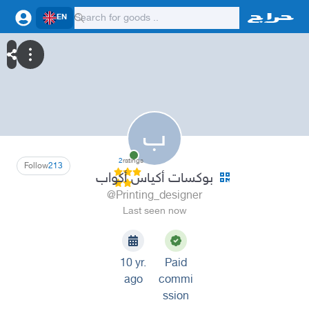
EN
ب
2
ratings
Follow
213
بوكسات أكياس أكواب
@Printing_designer
Last seen now
10 yr.
Paid
ago
commi
ssion