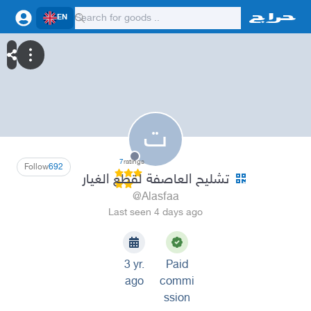
EN
ت
7
ratings
Follow
692
تشليح العاصفة لقطع الغيار
@Alasfaa
Last seen 4 days ago
3 yr.
Paid
ago
commi
ssion