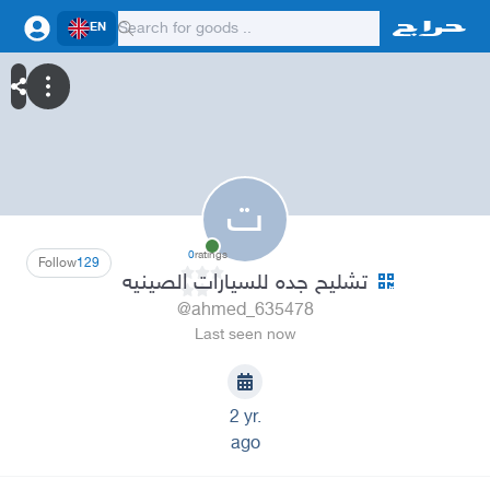
EN
ت
0
ratings
Follow
129
تشليح جده للسيارات الصينيه
@ahmed_635478
Last seen now
2 yr.
ago