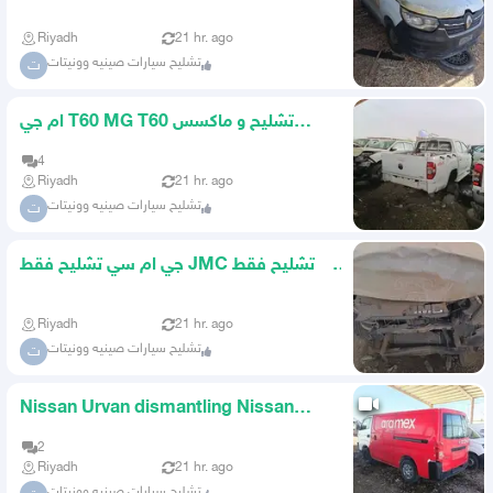
Express Scrapyard Only AlH
Riyadh
21 hr. ago
تشليح سيارات صينيه وونيتات
ت
ام جي T60 MG T60 تشليح و ماكسس
T70وMAXUS T7p تشاليح
4
Riyadh
21 hr. ago
تشليح سيارات صينيه وونيتات
ت
جي ام سي تشليح فقط JMC تشليح فقط
تشاليح الحاير
Riyadh
21 hr. ago
تشليح سيارات صينيه وونيتات
ت
Nissan Urvan dismantling Nissan
Urvan bus Nissan Urvan
2
Riyadh
21 hr. ago
تشليح سيارات صينيه وونيتات