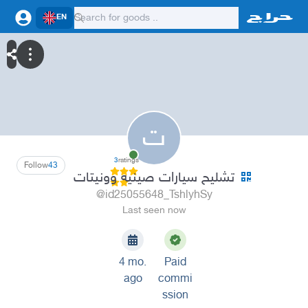
EN
ت
3
ratings
Follow
43
تشليح سيارات صينيه وونيتات
@id25055648_TshlyhSy
Last seen now
4 mo.
Paid
ago
commi
ssion