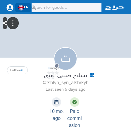
EN
ت
0
ratings
Follow
40
تشليح صينى بقيق
@tshlyh_syn_alshrkyh
Last seen 5 days ago
10 mo.
Paid
ago
commi
ssion