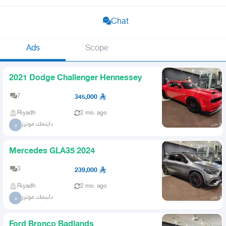
Chat
Ads
Scope
2021 Dodge Challenger Hennessey
7
345,000
Riyadh
2 mo. ago
داينمك موترز
د
Mercedes GLA35 2024
3
239,000
Riyadh
2 mo. ago
داينمك موترز
د
Ford Bronco Badlands