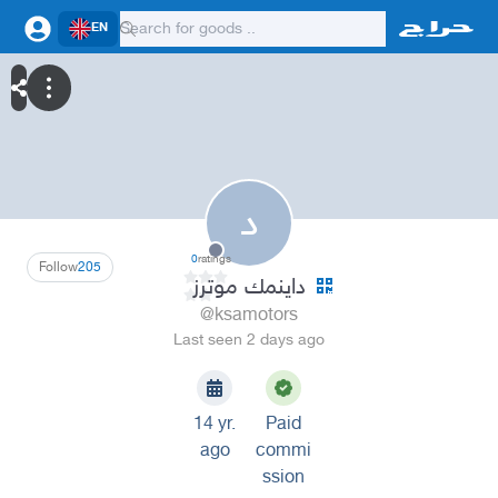
EN
د
0
ratings
Follow
205
داينمك موترز
@ksamotors
Last seen 2 days ago
14 yr.
Paid
ago
commi
ssion