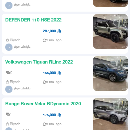
داينمك موترز
د
DEFENDER 110 HSE 2022
287,000
Riyadh
5 mo. ago
داينمك موترز
د
Volkswagen Tiguan RLine 2022
2
155,000
Riyadh
5 mo. ago
داينمك موترز
د
Range Rover Velar RDynamic 2020
1
175,000
Riyadh
5 mo. ago